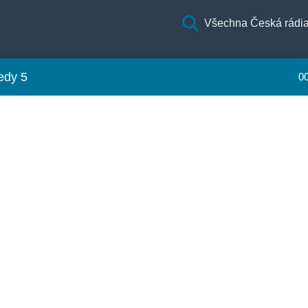
Všechna Česká rádi
edy 5
0