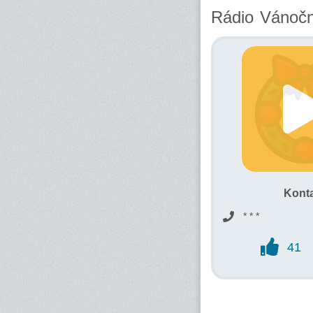
Rádio Vánočn
Kont
* * *
41