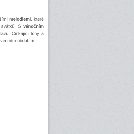
jšími
melodiemi
, které
a svátků. S
vánočním
avu. Cinkající tóny a
dventním obdobím.