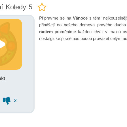
í Koledy 5
Připravme se na
Vánoce
s těmi nejkouzelně
přinášejí do našeho domova pravého duch
rádiem
proměníme každou chvíli v malou osl
nostalgické písně nás budou provázet celým a
akt
2