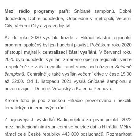
Mezi rádio programy patří:
Snídaně šampionů, Dobré
dopoledne, Dobré odpoledne, Odpoledne v metropoli, Večerní
City, Večerní City a zpravodajství.
Až do roku 2020 vysílalo každé z Hitrádií vlastní regionální
program, společný byl jen hudební playlist. Počátkem roku 2020
přistoupil majitel k
centralizaci části vysílání
. V červenci roku
2020 bylo odpolední vysílání změněno opět na regionální verze
a společně se začala vysílat ranní show pod názvem
Snídaně
šampionů
. Centrálně je také vysílán večerní drive v čase 19:00
až 22:00. Od 1. listopadu 2021 vysílá Snídaně šampionů s
novou dvojicí - Dominik Vršanský a Kateřina Pechová.
Kromě toho je pod značkou Hitrádio provozováno i několik
tematických internetových rádií.
Z nejnovějších výsledků Radioprojektu za první pololetí 2022
mezi nadregionálními stanicemi se nejvíce dařilo Hitrádiu. Měli v
rámci celé České republiky 443 000 posluchačů. Rozmanitost