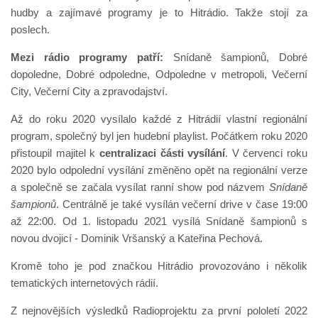
hudby a zajímavé programy je to Hitrádio. Takže stojí za
poslech.
Mezi rádio programy patří:
Snídaně šampionů, Dobré
dopoledne, Dobré odpoledne, Odpoledne v metropoli, Večerní
City, Večerní City a zpravodajství.
Až do roku 2020 vysílalo každé z Hitrádií vlastní regionální
program, společný byl jen hudební playlist. Počátkem roku 2020
přistoupil majitel k
centralizaci části vysílání
. V červenci roku
2020 bylo odpolední vysílání změněno opět na regionální verze
a společně se začala vysílat ranní show pod názvem
Snídaně
šampionů
. Centrálně je také vysílán večerní drive v čase 19:00
až 22:00. Od 1. listopadu 2021 vysílá Snídaně šampionů s
novou dvojicí - Dominik Vršanský a Kateřina Pechová.
Kromě toho je pod značkou Hitrádio provozováno i několik
tematických internetových rádií.
Z nejnovějších výsledků Radioprojektu za první pololetí 2022